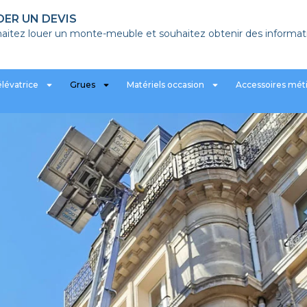
ER UN DEVIS
aitez louer un monte-meuble et souhaitez obtenir des informat
élévatrice
Grues
Matériels occasion
Accessoires mét