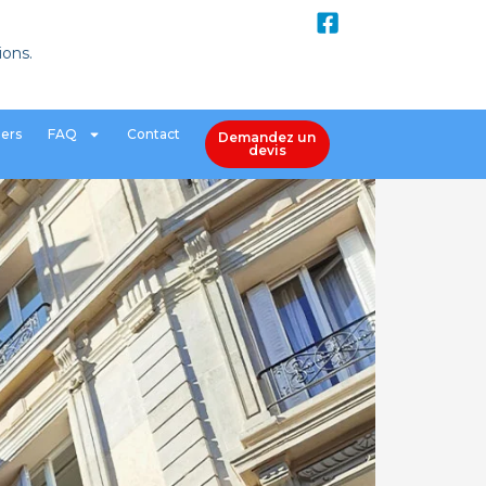
ions.
iers
FAQ
Contact
Demandez un
devis