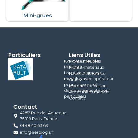
Mini-grues
Particuliers
Liens Utiles
KATAPULT MONTE
Monte meubles
MEUBLES
Monte-matériaux
Location de monte-
Nacelle élévatrice
meubles avec opérateur
Grues
pour livraisons et
Matériels occasion
déménagements pour
Accessoires métiers
particuliers
Contact
Contact
42/52 Rue de l'Aqueduc,
75010 Paris, France
01 48 40 63 63
info@aerologis.fr